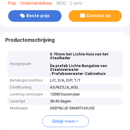
Prijs：Onderhandelbaar
MOQ：2 sets
Beste prijs
Contact nu
Productomschrijving
0.75mm het Lichte Huis van het
Staalkader
,
Hoogtepunt
De prefab Lichte Bungalow van
Staaloverwater
,
Prefaboverwater-Cabinehuis
Betalingscondities
L/C, D/A, D/P, T/T
Certificering
AS/NZS,UL,AISI,
Levering vermogen
12000 huizen/jaar
Levertijd
30-45 dagen
Merknaam
DEEPBLUE SMARTHOUSE
Bekijk meer