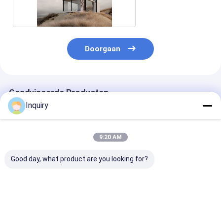
raamhuis
Doorgaan
Geadviseerde Producten
Inquiry
9:20 AM
Good day, what product are you looking for?
1. Betaalbare Prefab
Bouwt het vrije tijd
Op maat gema
Geo Dome Woning -
Geprefabriceerde
ontwerp, ISO9
Groene Tuin Studio
Lichte Snelle Staal
gecertificeerd
Dome Te Koop
Plattelandshuisje
prefab houten
voor Vakantie
bungalow, luxe