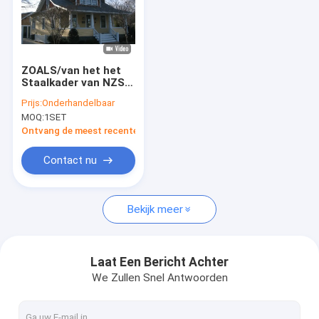
ZOALS/van het het
Staalkader van NZS
Standaard
Prijs:
Onderhandelbaar
Geprefabriceerde de
MOQ:
1SET
Bungalowhuizen,
Prefabkit home
Ontvang de meest recente Prijs
Contact nu
Bekijk meer
Laat Een Bericht Achter
We Zullen Snel Antwoorden