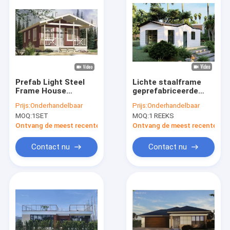
Prefab Light Steel
Lichte staalframe
Frame House
geprefabriceerde
Goedkope
huizen ️ modulaire
Prijs:
Onderhandelbaar
Prijs:
Onderhandelbaar
Aardbeving prefab
bungalows,
MOQ:
1SET
MOQ:
1 REEKS
villa
opvouwbare huizen,
grootmoederwoningen
Ontvang de meest recente Prijs
Ontvang de meest recente Prij
en ADU's
Contact nu
Contact nu
Huis
Producten
Video's