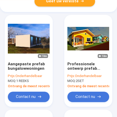
Geef uw vereiste
Aangepaste prefab
Professionele
bungalowwoningen
ontwerp prefab
bungalow panelen
Prijs:
Onderhandelbaar
Prijs:
Onderhandelbaar
huizen kleine
MOQ:
1 REEKS
MOQ:
2SET
moderne stalen
huiskits
Ontvang de meest recente Prijs
Ontvang de meest recente Prij
Contact nu
Contact nu