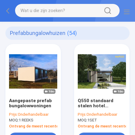
Prefabbungalowhuizen
(54)
Aangepaste prefab
Q550 standaard
bungalowwoningen
stalen hotel
geprefabriceerde
Prijs:
Onderhandelbaar
Prijs:
Onderhandelbaar
huiskits met lichte
MOQ:
1 REEKS
MOQ:
1SET
stalen omlijsting
Ontvang de meest recente Prijs
Ontvang de meest recente Prij