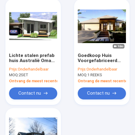
Lichte stalen prefab
Goedkoop Huis
huis Australië Oma
Voorgefabriceerd
flat Vaste bouw
licht staal systeem
Prijs:
Onderhandelbaar
Prijs:
Onderhandelbaar
Moderne huizen
Huis
MOQ:
2SET
MOQ:
1 REEKS
Eengezinswoning
Met Garage
Ontvang de meest recente Prijs
Ontvang de meest recente Prij
Contact nu
Contact nu