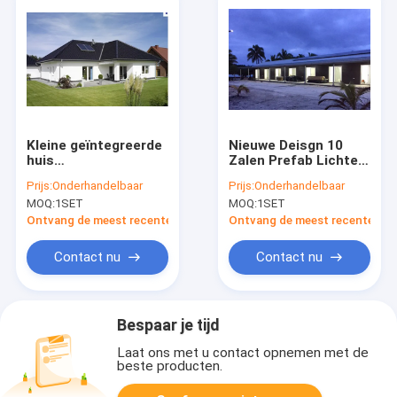
Kleine geïntegreerde
Nieuwe Deisgn 10
huis
Zalen Prefab Lichte
Geprefabriceerde
de Bungalowhuizen
Prijs:
Onderhandelbaar
Prijs:
Onderhandelbaar
Huizen met Licht
van het Staalkader in
MOQ:
1SET
MOQ:
1SET
Staalkader
AU/EU/US-Norm
Ontvang de meest recente Prijs
Ontvang de meest recente Prij
Contact nu
Contact nu
Bespaar je tijd
Laat ons met u contact opnemen met de
beste producten.