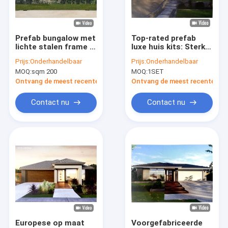
Over ons
Fabriekstocht
Prefab bungalow met
Top-rated prefab
lichte stalen frame –
luxe huis kits: Sterk
Kwaliteitscontrole
Modulaire kantoor-
en stijlvol met licht
Prijs:
Onderhandelbaar
Prijs:
Onderhandelbaar
en
gauge staal
MOQ:
sqm 200
MOQ:
1SET
cabineoplossingen
bungalow
Neem contact met ons op
Ontvang de meest recente Prijs
Ontvang de meest recente Prij
Nieuws
Contact nu
Contact nu
Gevallen
Vraag een offerte
Prefabstaalhuis
Prefabvilla
Europese op maat
Voorgefabriceerde