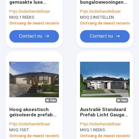
gemaakte luxe
bungalowwoningen
Prefabhuisuitrustingen
geprefabriceerde
van licht staal
Prijs:
Onderhandelbaar
Prijs:
Onderhandelbaar
huizen met
MOQ:
Draagbare Noodsituatieschuilplaats
1 REEKS
MOQ:
2 INSTELLEN
staalframe
geprefabriceerd huis
Ontvang de meest recente Prijs
Ontvang de meest recente Prij
voor
Prefabtuinstudio
bungalowproject
Contact nu
Contact nu
Geprefabriceerd Uiterst klein Huis
Geprefabriceerd huis
Prefabsta-caravan
Prefab Modulaire Huizen
Prefabbungalowhuizen
Hoog akoestisch
Australië Standaard
De Bungalowwen van het huisstrand
geïsoleerde prefab
Prefab Licht Gauge
bungalow
Staal Frame Huizen
Prijs:
Onderhandelbaar
Prijs:
Onderhandelbaar
lichtmetalen stalen
Modulaire Huizen
Overwaterbungalow
MOQ:
1SET
MOQ:
1 REEKS
frame
eengezinswoning
Ontvang de meest recente Prijs
Ontvang de meest recente Prij