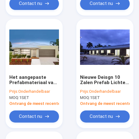
Contact nu
Contact nu
Het aangepaste
Nieuwe Deisgn 10
Prefabmateriaal van
Zalen Prefab Lichte
het de Maatstaal van
de Bungalowhuizen
Prijs:
Onderhandelbaar
Prijs:
Onderhandelbaar
Bungalowhuizen
van het Staalkader in
MOQ:
1SET
MOQ:
1SET
Lichte voor het
AU/EU/US-Norm
Leven
Ontvang de meest recente Prijs
Ontvang de meest recente Prij
Contact nu
Contact nu