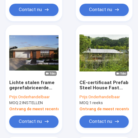
De lichte Huizen van het Staalkader
Contact nu
Contact nu
Australische Omavlakten
De Loodsen van de metaalauto
PrefabFlatgebouwen
Het mobiele Gebiedsziekenhuis
De hut
Lichte stalen frame
CE-certificaat Prefab
geprefabriceerde
Steel House Fast
bungalow woningen
Building Light Steel
Prijs:
Onderhandelbaar
Prijs:
Onderhandelbaar
eenverdieping
Structure House Villa
MOQ:
2 INSTELLEN
MOQ:
1 reeks
eengezinswoning
Ontvang de meest recente Prijs
Ontvang de meest recente Prij
Contact nu
Contact nu