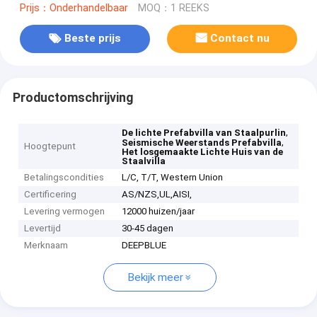
Prijs：Onderhandelbaar
MOQ：1 REEKS
Beste prijs
Contact nu
Productomschrijving
,
De lichte Prefabvilla van Staalpurlin
,
Seismische Weerstands Prefabvilla
Hoogtepunt
Het losgemaakte Lichte Huis van de
Staalvilla
Betalingscondities
L/C, T/T, Western Union
Certificering
AS/NZS,UL,AISI,
Levering vermogen
12000 huizen/jaar
Levertijd
30-45 dagen
Merknaam
DEEPBLUE
Bekijk meer