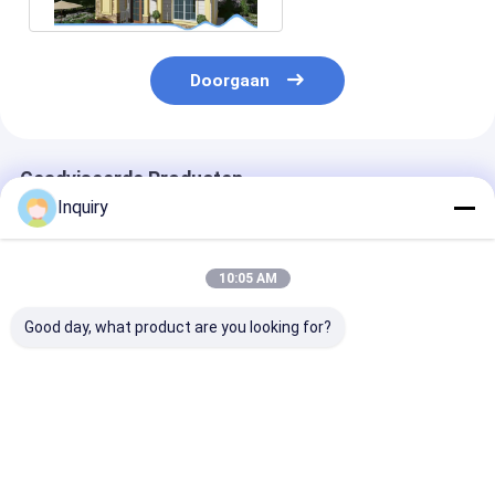
Doorgaan
Geadviseerde Producten
Inquiry
10:05 AM
Good day, what product are you looking for?
Moderne Prefab
ICC-ES-certificering
Australische
Panel Woning Kits
Luxe Twee
standaard gla
Modulaire Woningen
verdiepingen
ramen metale
AS/US Standaard
Modulair Huis
beveiligingsde
Licht Stalen Frame
Modern Mobiele
licht staal str
Beste prijs
Beste prijs
Beste pri
Huis Villa
Prefab Light Stee
prefab huizen
kits