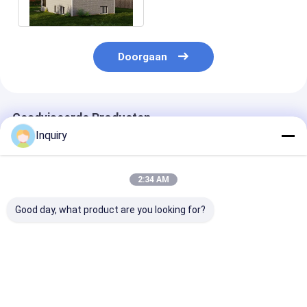
Gepaneelde Huis Kits
Doorgaan
Geadviseerde Producten
Inquiry
2:34 AM
Good day, what product are you looking for?
Luxe modulaire
Pre Vervaardigd van
Fabriek Direct
prefab woningen
de Wpcbekleding
DeepBlue Ligh
appartementencomplex
Uitrustingen van het
Gauge Steel F
residentiële licht
het Bewijs de
Granny Flat
stalen frame
Moderne Prefabhuis
Bungalow
Beste prijs
Beste prijs
Beste pri
structuur
van de
Customized H