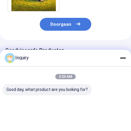
Vakantiehuis Kits
Doorgaan
Geadviseerde Producten
Inquiry
2:24 AM
Good day, what product are you looking for?
Prefabricated
Het prefab Lichte
Prefab A Fram
Cabins Lodges Met
Staal van de
House licht st
Hot Tubs Lichte
Hoteleenheid plaatst
hotel eenheid k
staal Framing
een Kader Uiterst
gebouw houte
Prachtig Houten
kleine de Bouwkitset
hutten voor va
Beste prijs
Beste prijs
Beste pri
Huis Resort
Huizen Nz uit elkaar