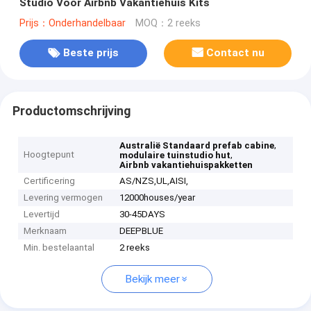
Studio Voor Airbnb Vakantiehuis Kits
Prijs：Onderhandelbaar
MOQ：2 reeks
Beste prijs
Contact nu
Productomschrijving
,
Australië Standaard prefab cabine
Hoogtepunt
,
modulaire tuinstudio hut
Airbnb vakantiehuispakketten
Certificering
AS/NZS,UL,AISI,
Levering vermogen
12000houses/year
Levertijd
30-45DAYS
Merknaam
DEEPBLUE
Min. bestelaantal
2 reeks
Bekijk meer