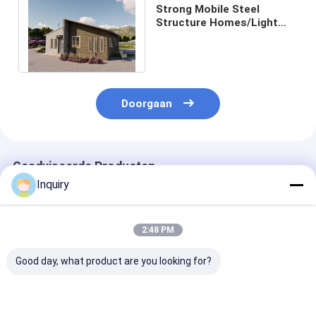
Strong Mobile Steel
Structure Homes/Light
Gauge Steel Wall 2-
verdiepingen luxe villa
Doorgaan
Geadviseerde Producten
Inquiry
2:48 PM
Good day, what product are you looking for?
Van het het
Betaalbare Prefab
Warm te koop 
Staalkader van het
Woning Lichtgewicht
Studio licht st