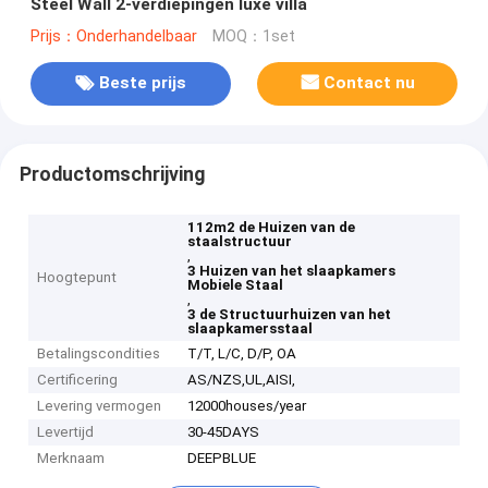
Steel Wall 2-verdiepingen luxe villa
Prijs：Onderhandelbaar
MOQ：1set
Beste prijs
Contact nu
Productomschrijving
112m2 de Huizen van de
staalstructuur
,
3 Huizen van het slaapkamers
Hoogtepunt
Mobiele Staal
,
3 de Structuurhuizen van het
slaapkamersstaal
Betalingscondities
T/T, L/C, D/P, OA
Certificering
AS/NZS,UL,AISI,
Levering vermogen
12000houses/year
Levertijd
30-45DAYS
Merknaam
DEEPBLUE