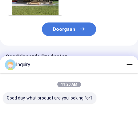
Bouwontwerp
Doorgaan
Geadviseerde Producten
Inquiry
11:20 AM
Good day, what product are you looking for?
1. Betaalbare Prefab
Bouwt het vrije tijd
Op maat gema
Geo Dome Woning -
Geprefabriceerde
ontwerp, ISO9
Groene Tuin Studio
Lichte Snelle Staal
gecertificeerd
Dome Te Koop
Plattelandshuisje
prefab houten
voor Vakantie
bungalow, luxe
Beste prijs
Beste prijs
Beste pri