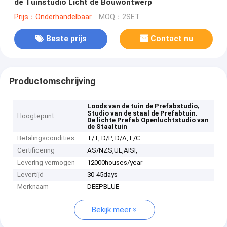
de Tuinstudio Licht de Bouwontwerp
Prijs：Onderhandelbaar
MOQ：2SET
Beste prijs
Contact nu
Productomschrijving
,
Loods van de tuin de Prefabstudio
,
Studio van de staal de Prefabtuin
Hoogtepunt
De lichte Prefab Openluchtstudio van
de Staaltuin
Betalingscondities
T/T, D/P, D/A, L/C
Certificering
AS/NZS,UL,AISI,
Levering vermogen
12000houses/year
Levertijd
30-45days
Merknaam
DEEPBLUE
Bekijk meer