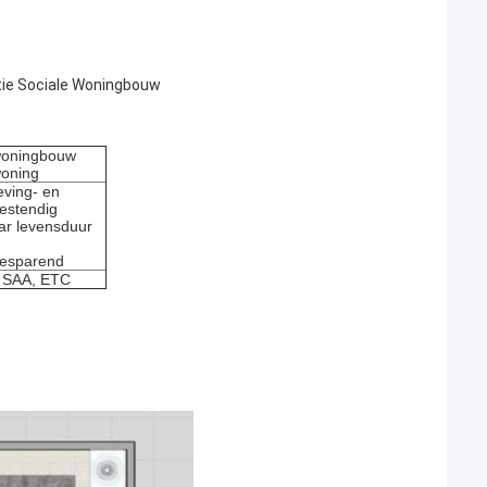
tie Sociale Woningbouw
woningbouw
woning
eving- en
estendig
aar levensduur
besparend
, SAA, ETC