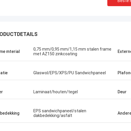
Beste P
ODUCTDETAILS
0,75 mm/0,95 mm/1,15 mm stalen frame
me mterial
Extern
met AZ150 zinkcoating
latie
Glaswol/EPS/XPS/PU Sandwichpaneel
Plafon
er
Laminaat/houten/tegel
Deur
Michael Cairns
Gary
EPS sandwichpaneel/stalen
iseer hoogst David van Diepe Blauwe
bedekking
Ander
dakbedekking/asfalt
Het groepswerk van Deep
ouse voor mensen die staal
ernstig en verantwoordeli
 - ontworpen het huisvesten
hen.