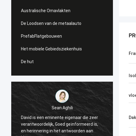
Australische Omavlakten
De Loodsen van de metaalauto
PR
PrefabFlatgebouwen
Het mobiele Gebiedsziekenhuis
Fra
De hut
Iso
vlo
Sean Aghili
David is een eminente eigenaar die zeer
Ik adv
Dak
verantwoordelijk, Goed geïnformeerd is,
Smarth
j
en herinnering in het antwoorden aan
zoeken