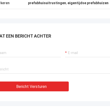
ingen die overal in de wereld kunnen
keren
prefabhuisuitrustingen
,
eigentijdse prefabhuizen
 verscheept.
AT EEN BERICHT ACHTER
Bericht Versturen