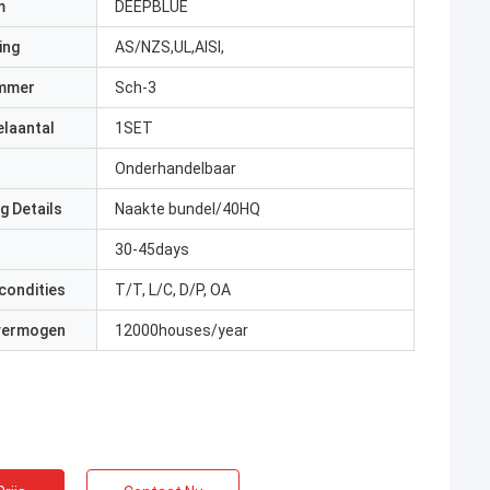
m
DEEPBLUE
ing
AS/NZS,UL,AISI,
mmer
Sch-3
elaantal
1SET
Onderhandelbaar
g Details
Naakte bundel/40HQ
30-45days
condities
T/T, L/C, D/P, OA
 vermogen
12000houses/year