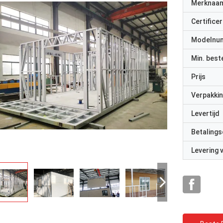
Merknaa
Certificer
Modelnu
Min. best
Prijs
Verpakkin
Levertijd
Betalings
Levering