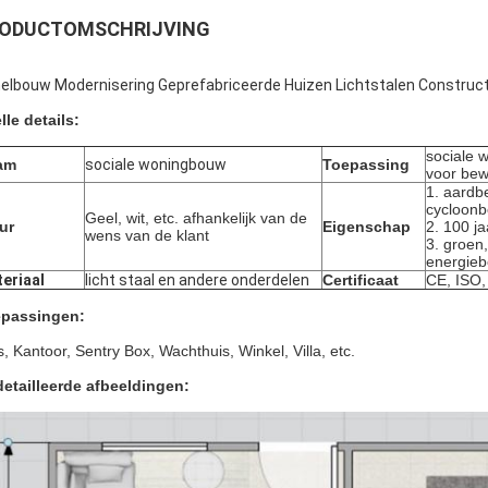
ODUCTOMSCHRIJVING
elbouw Modernisering Geprefabriceerde Huizen Lichtstalen Construc
lle details:
sociale 
am
sociale woningbouw
Toepassing
voor be
1. aardb
cycloonb
Geel, wit, etc. afhankelijk van de
ur
Eigenschap
2. 100 j
wens van de klant
3. groen,
energie
eriaal
licht staal en andere onderdelen
Certificaat
CE, ISO
passingen:
s, Kantoor, Sentry Box, Wachthuis, Winkel, Villa, etc.
etailleerde afbeeldingen: