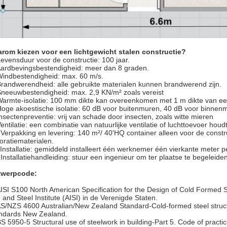
rom kiezen voor een lichtgewicht stalen constructie?
Levensduur voor de constructie: 100 jaar.
Aardbevingsbestendigheid: meer dan 8 graden.
Windbestendigheid: max. 60 m/s.
Brandwerendheid: alle gebruikte materialen kunnen brandwerend zijn.
Sneeuwbestendigheid: max. 2,9 KN/m² zoals vereist
Warmte-isolatie: 100 mm dikte kan overeenkomen met 1 m dikte van e
Hoge akoestische isolatie: 60 dB voor buitenmuren, 40 dB voor binnen
Insectenpreventie: vrij van schade door insecten, zoals witte mieren
Ventilatie: een combinatie van natuurlijke ventilatie of luchttoevoer hou
 Verpakking en levering: 140 m²/ 40'HQ container alleen voor de constr
oratiematerialen.
 Installatie: gemiddeld installeert één werknemer één vierkante meter p
 Installatiehandleiding: stuur een ingenieur om ter plaatse te begeleiden
twerpcode:
AISI S100 North American Specification for the Design of Cold Formed 
n and Steel Institute (AISI) in de Verenigde Staten.
AS/NZS 4600 Australian/New Zealand Standard-Cold-formed steel struct
ndards New Zealand.
BS 5950-5 Structural use of steelwork in building-Part 5. Code of practi