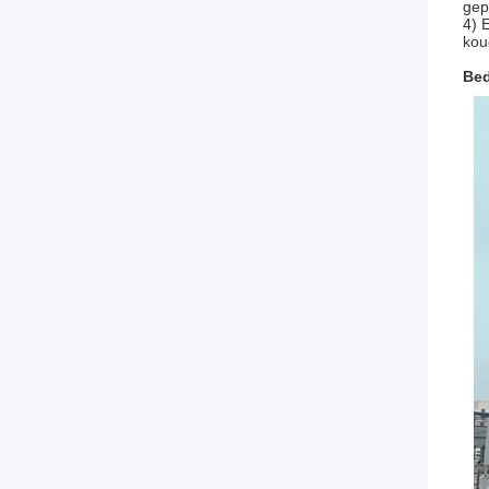
gep
4) 
kou
Bed