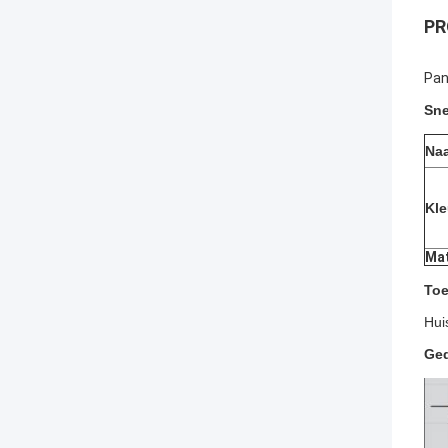
PR
Pan
Sne
Na
Kle
Mat
Toe
Hui
Ged