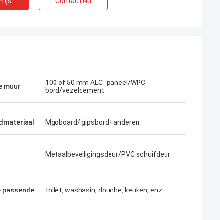
rijs
Contact Nu
100 of 50 mm ALC -paneel/WPC -
e muur
bord/vezelcement
dmateriaal
Mgoboard/ gipsbord+anderen
Metaalbeveiligingsdeur/PVC schuifdeur
Loodje
e passende
toilet, wasbasin, douche, keuken, enz
blue is zeer
Wat een prachtig team, ik gelukkig ben te
jk, vertrouw ik op
zijn partners, en ik ben ook gelukkig
vrienden in het leven te worden.