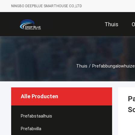
NINGBO DEEPBLUE SMARTHOUSE CO.,LTD
Thuis
O
Thuis
/
Prefabbungalowhuize
Alle Producten
Pa
S
Prefabstaalhuis
Prefabvilla