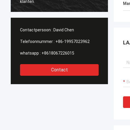
klanten.
oploss
Mar
worden
Contactpersoon :
David Chen
Telefoonnummer :
+86-19957023962
LA
whatsapp :
+8618067226015
Contact