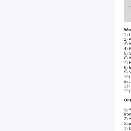
Waa
1) 
2) 
3) 
4) 
5) 
6) 
7) 
8) 
9) 
10)
dec
11)
12)
On
1) 
Iro
2) 
Sta
3) 