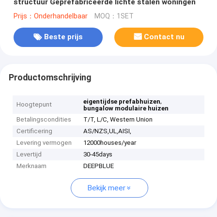
structuur Geprefabriceerde lichte stalen woningen
Prijs：Onderhandelbaar
MOQ：1SET
Beste prijs
Contact nu
Productomschrijving
,
eigentijdse prefabhuizen
Hoogtepunt
bungalow modulaire huizen
Betalingscondities
T/T, L/C, Western Union
Certificering
AS/NZS,UL,AISI,
Levering vermogen
12000houses/year
Levertijd
30-45days
Merknaam
DEEPBLUE
Bekijk meer