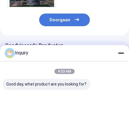
Doorgaan
Geadviseerde Producten
Inquiry
9:23 AM
Good day, what product are you looking for?
Prefab bungalow
Europese op maat
Voorgefabrice
met lichte stalen
gemaakte luxe
bungalowwoni
frame – Modulaire
geprefabriceerde
van licht staal
kantoor- en
huizen met
cabineoplossingen
staalframe
Beste prijs
Beste prijs
Beste pri
geprefabriceerd huis
voor